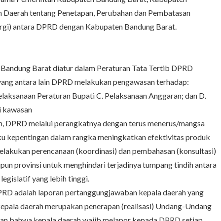
n Daerah tentang Penetapan, Perubahan dan Pembatasan
nergi) antara DPRD dengan Kabupaten Bandung Barat.
andung Barat diatur dalam Peraturan Tata Tertib DPRD
yang antara lain DPRD melakukan pengawasan terhadap:
elaksanaan Peraturan Bupati C. Pelaksanaan Anggaran; dan D.
i kawasan
n, DPRD melalui perangkatnya dengan terus menerus/mangsa
u kepentingan dalam rangka meningkatkan efektivitas produk
melakukan perencanaan (koordinasi) dan pembahasan (konsultasi)
pun provinsi untuk menghindari terjadinya tumpang tindih antara
gislatif yang lebih tinggi.
DPRD adalah laporan pertanggungjawaban kepala daerah yang
epala daerah merupakan penerapan (realisasi) Undang-Undang
n bahwa kepala daerah wajib melapor kepada DPRD setiap