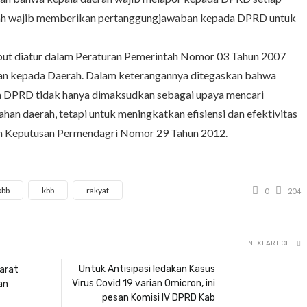
erah wajib memberikan pertanggungjawaban kepada DPRD untuk
ebut diatur dalam Peraturan Pemerintah Nomor 03 Tahun 2007
an kepada Daerah. Dalam keterangannya ditegaskan bahwa
a DPRD tidak hanya dimaksudkan sebagai upaya mencari
an daerah, tetapi untuk meningkatkan efisiensi dan efektivitas
m Keputusan Permendagri Nomor 29 Tahun 2012.
kbb
kbb
rakyat
0
204
NEXT ARTICLE
Untuk Antisipasi ledakan Kasus
arat
Virus Covid 19 varian Omicron, ini
an
pesan Komisi IV DPRD Kab