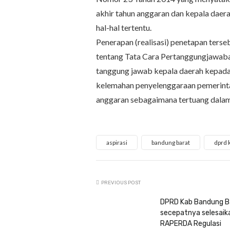
akhir tahun anggaran dan kepala da
hal-hal tertentu.
Penerapan (realisasi) penetapan ters
tentang Tata Cara Pertanggungjawab
tanggung jawab kepala daerah kepad
kelemahan penyelenggaraan pemerintah
anggaran sebagaimana tertuang dala
aspirasi
bandung barat
dprd 
PREVIOUS POST
DPRD Kab Bandung B
secepatnya selesaik
RAPERDA Regulasi