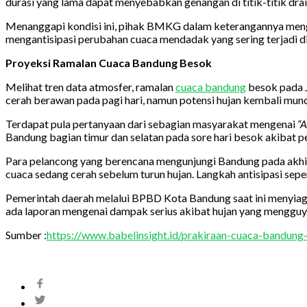
durasi yang lama dapat menyebabkan genangan di titik-titik dra
Menanggapi kondisi ini, pihak BMKG dalam keterangannya mengi
mengantisipasi perubahan cuaca mendadak yang sering terjadi di 
Proyeksi Ramalan Cuaca Bandung Besok
Melihat tren data atmosfer, ramalan
cuaca bandung
besok pada J
cerah berawan pada pagi hari, namun potensi hujan kembali muncu
Terdapat pula pertanyaan dari sebagian masyarakat mengenai
“A
Bandung bagian timur dan selatan pada sore hari besok akibat
Para pelancong yang berencana mengunjungi Bandung pada akhir p
cuaca sedang cerah sebelum turun hujan. Langkah antisipasi sepe
Pemerintah daerah melalui BPBD Kota Bandung saat ini menyiagak
ada laporan mengenai dampak serius akibat hujan yang mengguyur
Sumber :
https://www.babelinsight.id/prakiraan-cuaca-bandun