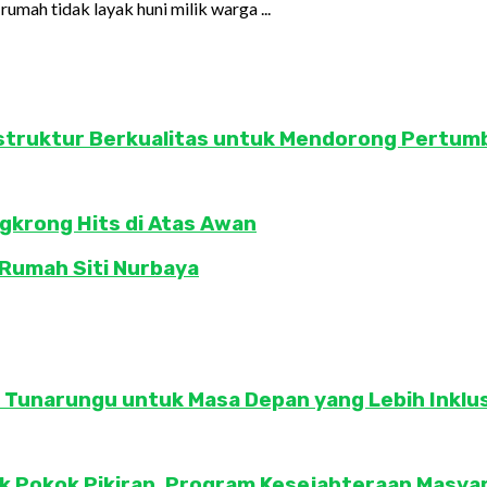
umah tidak layak huni milik warga ...
struktur Berkualitas untuk Mendorong Pertum
krong Hits di Atas Awan
 Rumah Siti Nurbaya
Tunarungu untuk Masa Depan yang Lebih Inklus
 Pokok Pikiran, Program Kesejahteraan Masyar