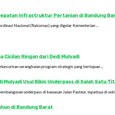
rcepatan Infrastruktur Pertanian di Bandung Ba
rdinasi Nasional (Rakornas) yang digelar Kementerian ...
 Cicilan Ringan dari Dedi Mulyadi
uncurkan serangkaian program strategis yang bertujuan ...
 Mulyadi Usul Bikin Underpass di Salah Satu Tit
mbangunan underpass di kawasan Jalan Pasteur, tepatnya di sekita
tahun di Bandung Barat