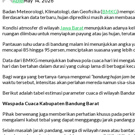
Abiel
May 14, 2026
Badan Meteorologi, Klimatologi, dan Geofisika (
BMKG
) mempra
Berdasarkan data terbaru, hujan diprediksi masih akan membasah
Kondisi atmosfer di wilayah
Jawa Barat
menunjukkan adanya kele
ruangan diimbau untuk menyiapkan payung atau jas hujan, terut
Pantauan suhu udara di bandung malam ini menunjukkan angka yan
mencapai 85 hingga 95 persen, menciptakan suasana yang lebih di
Data dari BMKG menunjukkan bahwa pola cuaca hari ini mengalami
hari dan bertahan dalam durasi yang cukup lama di berbagai ke
Bagi warga yang bertanya-tanya mengenai
“bandung hujan jam ber
waktu tersebut, intensitas akan perlahan mereda namun sisa-sisa
Berikut adalah tabel estimasi parameter cuaca di wilayah Ban
Waspada Cuaca Kabupaten Bandung Barat
Pihak berwenang juga memberikan perhatian khusus pada perkira
mengalami kabut tebal yang dapat mengganggu jarak pandang pe
Selain masalah jarak pandang, warga di wilayah rawa atau bantar