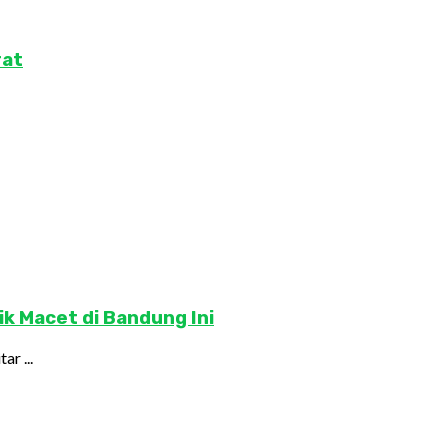
rat
ik Macet di Bandung Ini
r ...