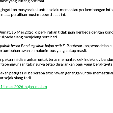
inase yang kurang optimal.
ngatkan masyarakat untuk selalu memantau perkembangan informas
masa peralihan musim seperti saat ini.
umat, 15 Mei 2026, diperkirakan tidak jauh berbeda dengan kondisi
l pada siang menjelang sore hari.
pakah besok Bandung akan hujan petir?”
. Berdasarkan pemodelan cuac
 pertumbuhan awan cumulonimbus yang cukup masif.
ekan ini disarankan untuk terus memantau cek indeks uv bandung s
rti penggunaan tabir surya tetap disarankan bagi yang beraktivit
an petugas di beberapa titik rawan genangan untuk memastikan al
 sejak siang tadi.
g-14-mei-2026-hujan-malam