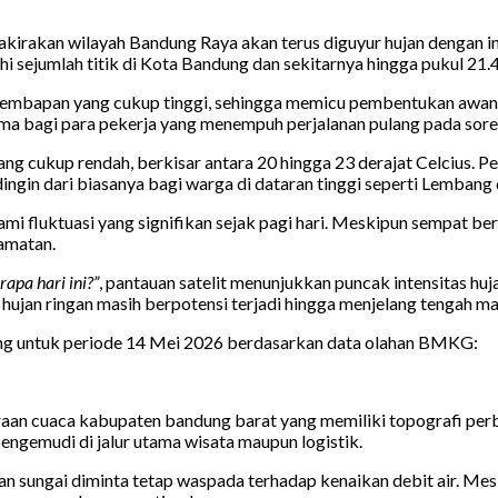
kirakan wilayah Bandung Raya akan terus diguyur hujan dengan in
i sejumlah titik di Kota Bandung dan sekitarnya hingga pukul 21.
mbapan yang cukup tinggi, sehingga memicu pembentukan awan huj
ama bagi para pekerja yang menempuh perjalanan pulang pada sore
g cukup rendah, berkisar antara 20 hingga 23 derajat Celcius. Pe
ngin dari biasanya bagi warga di dataran tinggi seperti Lembang 
 fluktuasi yang signifikan sejak pagi hari. Meskipun sempat bera
camatan.
apa hari ini?”
, pantauan satelit menunjukkan puncak intensitas huj
 hujan ringan masih berpotensi terjadi hingga menjelang tengah m
dung untuk periode 14 Mei 2026 berdasarkan data olahan BMKG:
an cuaca kabupaten bandung barat yang memiliki topografi perbu
ngemudi di jalur utama wisata maupun logistik.
an sungai diminta tetap waspada terhadap kenaikan debit air. Mesk