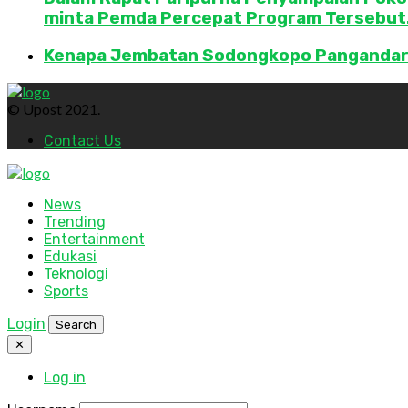
minta Pemda Percepat Program Tersebut
Kenapa Jembatan Sodongkopo Pangandaran 
© Upost 2021.
Contact Us
News
Trending
Entertainment
Edukasi
Teknologi
Sports
Login
Search
✕
Log in