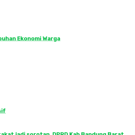
buhan Ekonomi Warga
if
akat jadi sorotan. DPRD Kab Bandung Barat