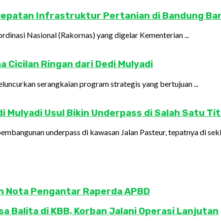
rcepatan Infrastruktur Pertanian di Bandung Ba
rdinasi Nasional (Rakornas) yang digelar Kementerian ...
 Cicilan Ringan dari Dedi Mulyadi
uncurkan serangkaian program strategis yang bertujuan ...
 Mulyadi Usul Bikin Underpass di Salah Satu Tit
mbangunan underpass di kawasan Jalan Pasteur, tepatnya di sekita
an Nota Pengantar Raperda APBD
 Balita di KBB, Korban Jalani Operasi Lanjutan