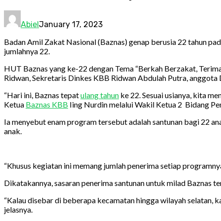
Abiel
January 17, 2023
Badan Amil Zakat Nasional (Baznas) genap berusia 22 tahun pa
jumlahnya 22.
HUT Baznas yang ke-22 dengan Tema “Berkah Berzakat, Terimaka
Ridwan, Sekretaris Dinkes KBB Ridwan Abdulah Putra, anggota
“Hari ini, Baznas tepat
ulang tahun
ke 22. Sesuai usianya, kita m
Ketua
Baznas KBB
Iing Nurdin melalui Wakil Ketua 2 Bidang P
Ia menyebut enam program tersebut adalah santunan bagi 22 anak
anak.
“Khusus kegiatan ini memang jumlah penerima setiap programnya 2
Dikatakannya, sasaran penerima santunan untuk milad Baznas te
“Kalau disebar di beberapa kecamatan hingga wilayah selatan, ka
jelasnya.