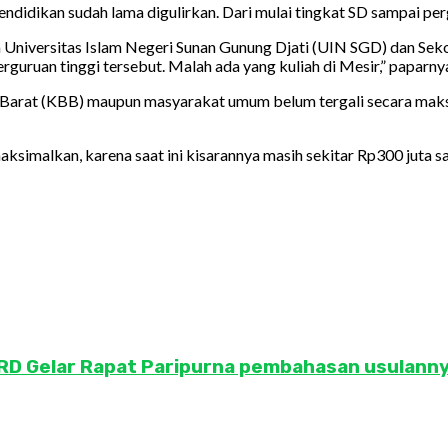
didikan sudah lama digulirkan. Dari mulai tingkat SD sampai perg
 Universitas Islam Negeri Sunan Gunung Djati (UIN SGD) dan Sek
erguruan tinggi tersebut. Malah ada yang kuliah di Mesir,” paparny
 Barat (KBB) maupun masyarakat umum belum tergali secara maksi
aksimalkan, karena saat ini kisarannya masih sekitar Rp300 juta s
DPRD Gelar Rapat Paripurna pembahasan usulanny