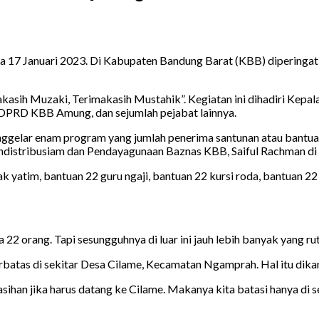
da 17 Januari 2023. Di Kabupaten Bandung Barat (KBB) dipering
sih Muzaki, Terimakasih Mustahik”. Kegiatan ini dihadiri Kepal
 DPRD KBB Amung, dan sejumlah pejabat lainnya.
enggelar enam program yang jumlah penerima santunan atau bantua
endistribusiam dan Pendayagunaan Baznas KBB, Saiful Rachman di 
 yatim, bantuan 22 guru ngaji, bantuan 22 kursi roda, bantuan 22
2 orang. Tapi sesungguhnya di luar ini jauh lebih banyak yang ru
rbatas di sekitar Desa Cilame, Kecamatan Ngamprah. Hal itu dika
sihan jika harus datang ke Cilame. Makanya kita batasi hanya di 