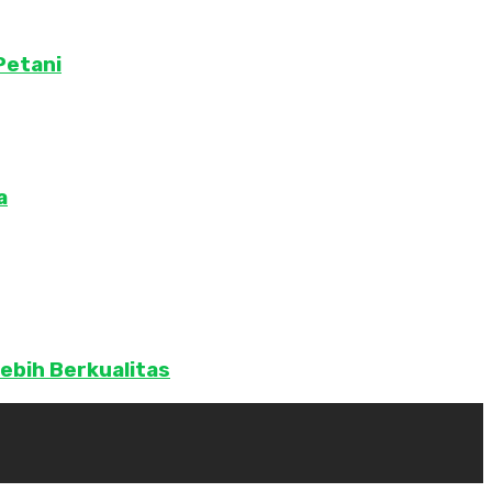
Petani
a
bih Berkualitas