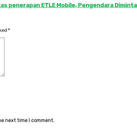
 penerapan ETLE Mobile, Pengendara Diminta T
rked
*
the next time I comment.