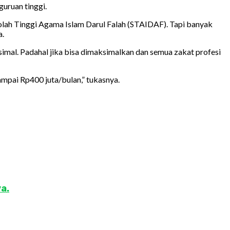
uruan tinggi.
olah Tinggi Agama Islam Darul Falah (STAIDAF). Tapi banyak
a.
mal. Padahal jika bisa dimaksimalkan dan semua zakat profesi
ampai Rp400 juta/bulan,” tukasnya.
a.