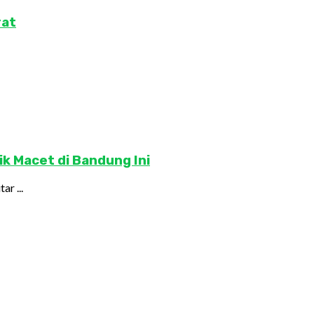
rat
ik Macet di Bandung Ini
r ...