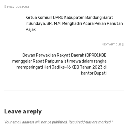
PREVIOUS POST
Ketua Komisi II DPRD Kabupaten Bandung Barat
Ir.Sundaya, SP., M.M. Menghadiri Acara Pekan Panutan
Pajak
NEXT ARTICLE
Dewan Perwakilan Rakyat Daerah (DPRD),KBB
menggelar Rapat Paripurna Istimewa dalam rangka
memperingati Hari Jadi ke-16 KBB Tahun 2023 di
kantor Bupati
Leave a reply
Your email address will not be published.
Required fields are marked
*