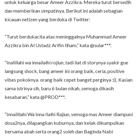
untuk keluarga besar Ameer Azzikra. Mereka turut bersedih
dan memberikan simpatinya. Berikut ini adalah sebagian
kicauan netizen yang berduka di Twitter:
“Turut berdukacita atas meninggalnya Muhammad Ameer
Azzikra bin Al Ustadz Arifin Ilham,” kata @sular***.
“Inalillahi wa innailaihi rojiun, tadi liat di storynya syakir gue
langsung shock, bang ameer ini orang baik, ceria, positive
vibes pokoknya. orang baik cepet banget perginya :((. Kasian
sama istrinya sih, baru 6 bulan nikah, semoga dikasih
kesabaran,” kata @PROD***.
“Innalillahi Wa Inna Ilaihi Rajiun, semoga mas Ameer diampuni
dosa2nya, dilapangkan kuburnya, dan kelak dikumpulkan
bersama abah serta orang2 soleh dan Baginda Nabi