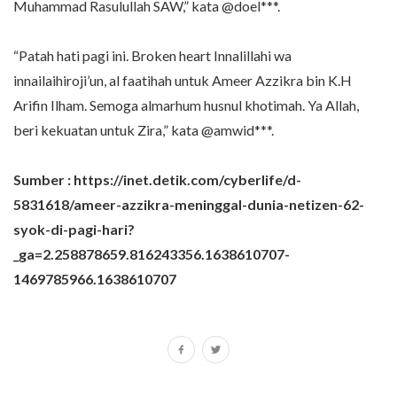
Muhammad Rasulullah SAW,” kata @doel***.
“Patah hati pagi ini. Broken heart Innalillahi wa
innailaihiroji’un, al faatihah untuk Ameer Azzikra bin K.H
Arifin Ilham. Semoga almarhum husnul khotimah. Ya Allah,
beri kekuatan untuk Zira,” kata @amwid***.
Sumber : https://inet.detik.com/cyberlife/d-
5831618/ameer-azzikra-meninggal-dunia-netizen-62-
syok-di-pagi-hari?
_ga=2.258878659.816243356.1638610707-
1469785966.1638610707