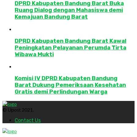
DPRD Kabupaten Bandung Barat Buka
Ruang Dialog dengan Mahasiswa demi
Kemajuan Bandung Barat
DPRD Kabupaten Bandung Barat Kawal
Peningkatan Pelayanan Perumda Tirta
Wibawa Mukti
Komisi IV DPRD Kabupaten Bandung
Barat Dukung Pemeriksaan Kesehatan
Gratis demi Perlindungan Warga
© Upost 2021.
Contact Us