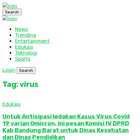
Search
News
Trending
Entertainment
Edukasi
Teknologi
Sports
Login
Search
Tag: virus
Edukasi
Untuk Antisipasi ledakan Kasus Virus Covid
19 varian Omicron, ini pesan Komisi IV DPRD
Kab Bandung Barat untuk Dinas Kesehatan
dan Dinas Pendidikan