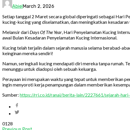
Abiel
March 2, 2026
Setiap tanggal 2 Maret secara global diperingati sebagai Hari
kucing-kucing yang diselamatkan, dan meningkatkan kesadaran te
Melansir dari
Days Of The Year
, Hari Penyelamatan Kucing Interna
awal Bulan Kesadaran Penyelamatan Kucing Internasional.
Kucing telah terjalin dalam sejarah manusia selama berabad-ab
keinginan mereka sendiri!
Namun, seringkali kucing mendapati diri mereka tanpa rumah. T
menunggu untuk diadopsi oleh sebuah keluarga.
Perayaan ini merupakan waktu yang tepat untuk memberikan per
ingin menyoroti kerja penampungan dalam memberikan kesempata
Sumber:
https://rri.co.id/ranai/berita-lain/2227661/sejarah-ha
0
128
Previous Post