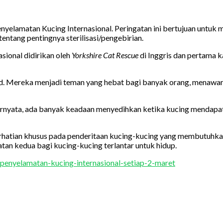
 Penyelamatan Kucing Internasional. Peringatan ini bertujuan un
ntang pentingnya sterilisasi/pengebirian.
sional didirikan oleh
Yorkshire Cat Rescue
di Inggris dan pertama k
ad. Mereka menjadi teman yang hebat bagi banyak orang, menawark
ernyata, ada banyak keadaan menyedihkan ketika kucing mendapat
hatian khusus pada penderitaan kucing-kucing yang membutuhkan
n kedua bagi kucing-kucing terlantar untuk hidup.
ri-penyelamatan-kucing-internasional-setiap-2-maret