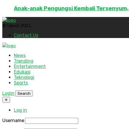
Anak-anak Pengungsi Kembali Tersenyum,
© Upost 2021.
Contact Us
News
Trending
Entertainment
Edukasi
Teknologi
Sports
Login
Search
✕
Log in
Username