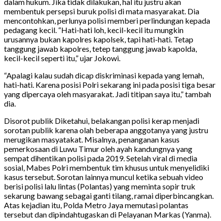
dalam hukum. Jika tidak dilakukan, hal itu justru akan
membentuk persepsi buruk polisi di mata masyarakat. Dia
mencontohkan, perlunya polisi memberi perlindungan kepada
pedagang kecil. “Hati-hati loh, kecil-kecil itu mungkin
urusannya bukan kapolres kapolsek, tapi hati-hati. Tetap
tanggung jawab kapolres, tetep tanggung jawab kapolda,
kecil-kecil seperti itu,” ujar Jokowi.
“Apalagi kalau sudah dicap diskriminasi kepada yang lemah,
hati-hati. Karena posisi Polri sekarang ini pada posisi tiga besar
yang dipercaya oleh masyarakat. Jadi titipan saya itu,” tambah
dia.
Disorot publik Diketahui, belakangan polisi kerap menjadi
sorotan publik karena olah beberapa anggotanya yang justru
merugikan masyatakat. Misalnya, penanganan kasus
pemerkosaan di Luwu Timur oleh ayah kandungnya yang
sempat dihentikan polisi pada 2019. Setelah viral di media
sosial, Mabes Polri membentuk tim khusus untuk menyelidiki
kasus tersebut. Sorotan lainnya muncul ketika sebuah video
berisi polisi lalu lintas (Polantas) yang meminta sopir truk
sekarung bawang sebagai ganti tilang, ramai diperbincangkan.
Atas kejadian itu, Polda Metro Jaya memutasi polantas
tersebut dan dipindahtugaskan di Pelayanan Markas (Yanma).