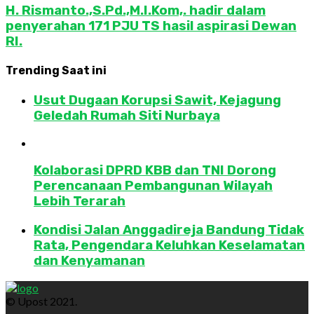
H. Rismanto.,S.Pd.,M.I.Kom,. hadir dalam
penyerahan 171 PJU TS hasil aspirasi Dewan
RI.
Trending Saat ini
Usut Dugaan Korupsi Sawit, Kejagung
Geledah Rumah Siti Nurbaya
Kolaborasi DPRD KBB dan TNI Dorong
Perencanaan Pembangunan Wilayah
Lebih Terarah
Kondisi Jalan Anggadireja Bandung Tidak
Rata, Pengendara Keluhkan Keselamatan
dan Kenyamanan
© Upost 2021.